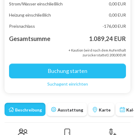
Strom/Wasser einschließlich
0,00 EUR
Heizung einschließlich
0,00 EUR
Preisnachlass
-176,00 EUR
Gesamtsumme
1.089,24 EUR
+ Kaution (wird nach dem Aufenthalt
zurückerstattet) 200,00 EUR
Buchung starten
Suchagent einrichten
Beschreibung
Ausstattung
Karte
Kal