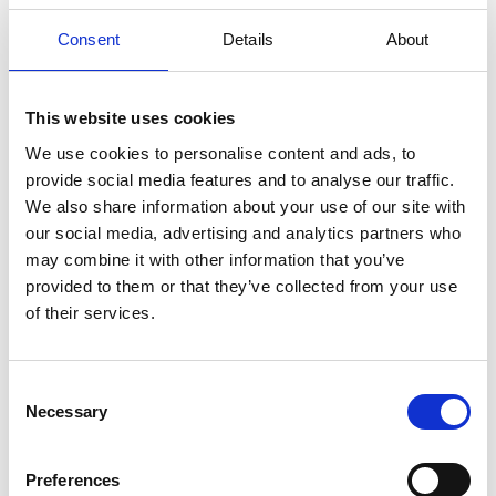
Zugang zu einem Gemeinschaftspool und einem Parkplatz. Wenn
Consent
Details
About
Sie den Strand möchten, brauchen Sie nur die Straße überqueren.
Es gibt einen Aufzug im Gebäude.
Die Wohnung ist wie folgt eingerichet: Flur mit Zugang zu einer
This website uses cookies
Küche und einem Schlafzimmer mit Blick auf den Innenhof und
einem Wohn- / Esszimmer sowie einem Schlafzimmer mit Meerblick.
We use cookies to personalise content and ads, to
Von der Küche aus haben Sie Zugang zu einer kleinen
provide social media features and to analyse our traffic.
Frühstücksterrasse mit Blick auf den Pool und vom Wohnzimmer
We also share information about your use of our site with
aus zu einer großen Terrasse in Richtung Meer, die sich über die
our social media, advertising and analytics partners who
gesamte Länge der Wohnung erstreckt. In der Wohnung gibt es 1
may combine it with other information that you’ve
Badezimmer mit Dusche und 2 Toiletten.
provided to them or that they’ve collected from your use
+ Kaution (wird nach dem Aufenthalt zurückerstattet) 200,00 EUR
of their services.
Das sagen andere Urlauber
Consent
Necessary
4,9 • 12 Bewertungen
Selection
Haus
Grundstück
Bereich
4,9
4,8
4,9
Preferences