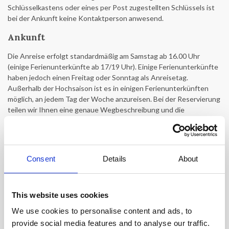
Schlüsselkastens oder eines per Post zugestellten Schlüssels ist
bei der Ankunft keine Kontaktperson anwesend.
Ankunft
Die Anreise erfolgt standardmäßig am Samstag ab 16.00 Uhr
(einige Ferienunterkünfte ab 17/19 Uhr). Einige Ferienunterkünfte
haben jedoch einen Freitag oder Sonntag als Anreisetag.
Außerhalb der Hochsaison ist es in einigen Ferienunterkünften
möglich, an jedem Tag der Woche anzureisen. Bei der Reservierung
teilen wir Ihnen eine genaue Wegbeschreibung und die
Schlüsselabholstelle mit (ca. 4 Wochen vor der Ankunft).
Bei Objekten mit Schlüsselübergabe vor Ort:
Ankunft am
Samstag ab 16:00 Uhr (einige Objekte ab 17:00/19:00 Uhr). Wenn
Consent
Details
About
die voraussichtliche Ankunftszeit später als 20:00 Uhr ist,
informieren Sie Provacances bitte so schnell wie möglich und
spätestens 1 Woche vor der Ankunft, wonach wir die Hausbesitzer
oder Schlüsselübergeber benachrichtigen werden. Die
This website uses cookies
Ankunftszeit muss spätestens 2 Tage vor der Ankunft direkt mit
We use cookies to personalise content and ads, to
den Hausbesitzer oder Schlüsselübergeber bestätigt werden. Bei
provide social media features and to analyse our traffic.
Verspätung müssen Sie den Hausbesitzer oder