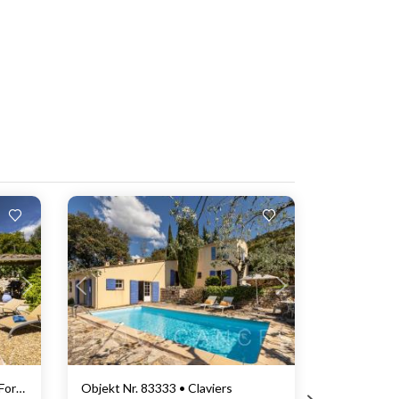
Lädt ...
Objekt Nr. 83859 • St-Paul-en-Forêt
Objekt Nr. 83333 • Claviers