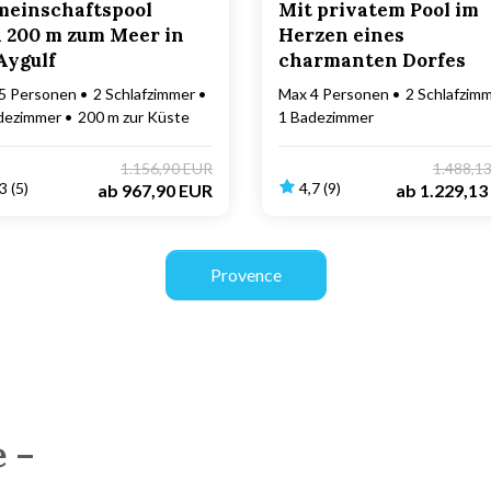
einschaftspool
Mit privatem Pool im
 200 m zum Meer in
Herzen eines
Aygulf
charmanten Dorfes
5 Personen
2 Schlafzimmer
Max 4 Personen
2 Schlafzim
dezimmer
200 m zur Küste
1 Badezimmer
1.156,90 EUR
1.488,1
3 (5)
4,7 (9)
ab
967,90 EUR
ab
1.229,13
Provence
e –