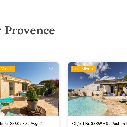
r Provence
-Minute
Last-Minute
Lädt ...
Lädt ...
kt Nr. 83509 • St-Aygulf