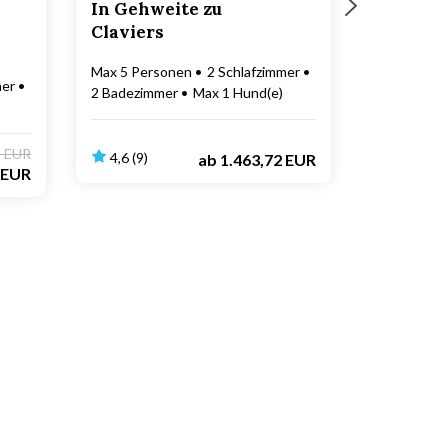
In Gehweite zu
Claviers
Max 5 Personen
2 Schlafzimmer
mer
2 Badezimmer
Max 1 Hund(e)
3 EUR
4,6 (9)
ab
1.463,72 EUR
 EUR