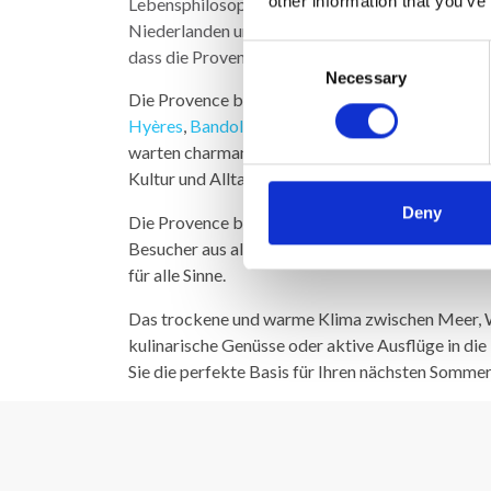
other information that you’ve
Lebensphilosophie hat Besuchern aus Dänemark,
Niederlanden und Paris über Generationen hinwe
Consent
dass die Provence ein wahres Paradies ist.
Necessary
Selection
Die Provence bietet eine Fülle spannender Städt
Hyères
,
Bandol
,
Fréjus
und
Sainte-Maxime
, wo 
warten charmante und historische Städte wie
Fa
Kultur und Alltag der Region zu erleben.
Deny
Die Provence beherbergt zudem ikonische Städ
Besucher aus aller Welt anziehen. Von mittelalte
für alle Sinne.
Das trockene und warme Klima zwischen Meer, We
kulinarische Genüsse oder aktive Ausflüge in di
Sie die perfekte Basis für Ihren nächsten Sommeru