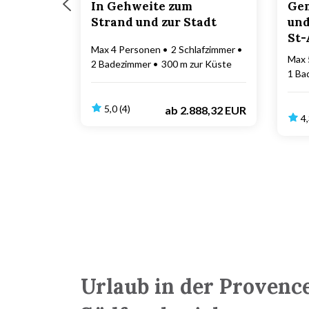
In Gehweite zum
Gem
Strand und zur Stadt
und
St-
Max 4 Personen
2 Schlafzimmer
Max 
2 Badezimmer
300 m zur Küste
1 Ba
5,0 (4)
ab
2.888,32 EUR
4,
Urlaub in der Provenc