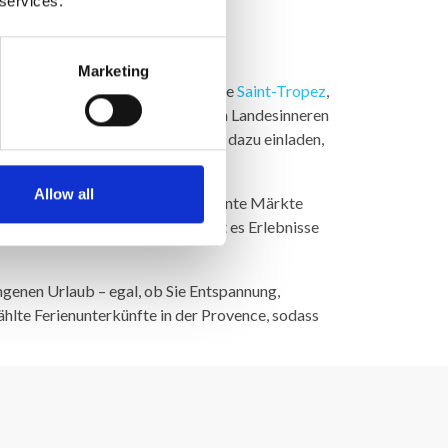
 services.
Marketing
inden Sie bekannte Ferienperlen wie
Saint-Tropez
,
r einen Sommerurlaub schaffen. Im Landesinneren
Märkten und schönen Plätzen, die dazu einladen,
Allow all
des
, wo Geschichte, Kultur und bunte Märkte
- und Restaurantleben – hier gibt es Erlebnisse
genen Urlaub – egal, ob Sie Entspannung,
ählte Ferienunterkünfte in der Provence, sodass