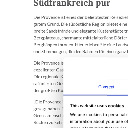
Südfrankreich pur
Die Provence ist eines der beliebtesten Reisezie
gutem Grund. Die südöstliche Region bietet eine s
breite Sandstrände und elegante Küstenstädte t
Bergplateaus, charmante mittelalterliche Dörfer 
Berghängen thronen. Hier erleben Sie eine Lands
und Stimmungen, die den Rahmen für einen ganz 
Die Provence ist eine einzigartige Mischung aus
exzellenter Gastronomie sowie Kunst- und Kultu
Die regionale Küche reicht von einfachen, authen
raffinierten Geschmackserlebnissen, und die Regi
Consent
der größten Künstler, Schriftsteller und Denker
„Die Provence ist geschaffen für Liebe und Kunst“
This website uses cookies
gesagt haben. Tatsache ist, dass die Provenzalen
We use cookies to personalis
Genussmenschen sind, die die Kunst beherrschen
information about your use of
Rücken zu kehren und den Moment zu genießen.