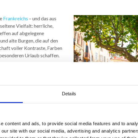
le
Frankreichs
– und das aus
eltene Vielfalt: herrliche,
reffen auf abgelegene
und alte Burgen, die auf den
chaft voller Kontraste, Farben
besonderen Urlaub schaffen.
 beeindruckender Natur,
rerlebnissen von Weltklasse.
tischen Gerichten bis zu
on hat im Laufe der Zeit einige
Details
 der Welt angezogen.
, soll Leonardo da Vinci einst
 ein Volk unverbesserlicher
e content and ads, to provide social media features and to analy
, dem Alltagsstress den
 our site with our social media, advertising and analytics partn
 Genau diese