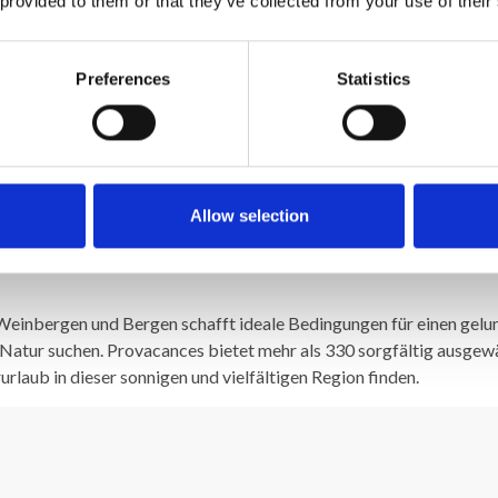
 provided to them or that they’ve collected from your use of their
 England, Deutschland, den
g den Eindruck vermittelt,
Preferences
Statistics
e und Dörfer voller Geschichte, Charme und Leben. An der Küste f
Sonne, Meer und lebhafte Häfen die perfekten Voraussetzungen fü
yence
,
Cotignac
und
Bargemon
mit provenzalischem Flair, lokalen 
Allow selection
te wie
Avignon
,
L’Isle-sur-la-Sorgue
,
Fontaine-de-Vaucluse
und
Gor
rlichen Stadtzentren und alten Schlössern bis hin zu modernem Café
inbergen und Bergen schafft ideale Bedingungen für einen gelun
e Natur suchen. Provacances bietet mehr als 330 sorgfältig ausgew
rlaub in dieser sonnigen und vielfältigen Region finden.