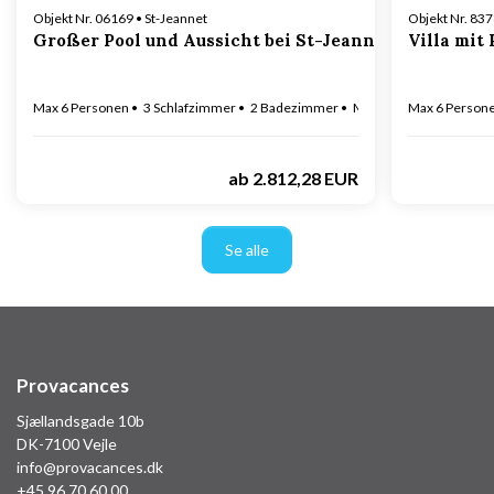
Objekt Nr. 06169 • St-Jeannet
Objekt Nr. 83
Großer Pool und Aussicht bei St-Jeannet
Villa mit
Max 6 Personen
3 Schlafzimmer
2 Badezimmer
Max 1 Hund(e)
Max 6 Person
ab
2.812,28 EUR
Se alle
Provacances
Sjællandsgade 10b
DK-7100 Vejle
info@provacances.dk
+45 96 70 60 00