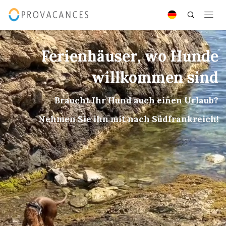
Ferienhäuser, wo Hunde
willkommen sind
Braucht Ihr Hund auch einen Urlaub?
Nehmen Sie ihn mit nach Südfrankreich!