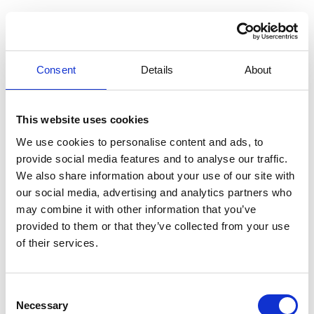
Hier finden Sie Ferienhäuser, in
denen Hunde erlaubt sind.
Consent
Details
About
Bevor Sie buchen, ist es wichtig, dass Sie sicherstellen, dass Sie ein
Ferienhaus mit Hund buchen.
This website uses cookies
Wenn Sie bei Provacances nach einem Ferienhaus mit Hund
suchen, können Sie unter "Filtern" die Option "Hund erlaubt"
We use cookies to personalise content and ads, to
auswählen. So erhalten Sie eine Auswahl an Ferienhäusern, in
provide social media features and to analyse our traffic.
denen Ihr Hund willkommen ist.
We also share information about your use of our site with
our social media, advertising and analytics partners who
Es wird auch in der Präsentation jedes einzelnen Hauses
angezeigt, ob Hunde erlaubt sind oder nicht.
may combine it with other information that you’ve
provided to them or that they’ve collected from your use
of their services.
Consent
Necessary
Selection