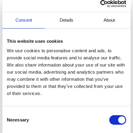
Consent
Details
About
This website uses cookies
Objekt-Nr. 71150
We use cookies to personalise content and ads, to
provide social media features and to analyse our traffic.
Umgeben von den Weinbergen des Burgunds
We also share information about your use of our site with
Entdecken Sie den Charme dieses Ferienhauses in Remigny,
our social media, advertising and analytics partners who
nur 2,5 km vom Michelin-Stern-Restaurant „Lameloise“
may combine it with other information that you’ve
entfernt. Mit seinem großen Garten, dem überdachten Pool
provided to them or that they’ve collected from your use
und dem herrlichen Blick auf die Weinberge ist es der
of their services.
perfekte Ausgangspunkt für die Erkundung der Weinregion
Burgund. Es bietet Platz für bis zu 10 Personen und bietet
einen komfortablen Rahmen für einen unvergesslichen
Consent
Urlaub!
Necessary
Selection