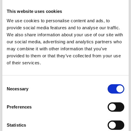
This website uses cookies
We use cookies to personalise content and ads, to
provide social media features and to analyse our traffic.
We also share information about your use of our site with
our social media, advertising and analytics partners who
Urlaub in Callas
may combine it with other information that you’ve
Callas ist ein kleines, malerisches mittelalterliches Dorf auf einem
provided to them or that they’ve collected from your use
Hügel im Herzen der Provence, 14 km östlich von Draguignan und
of their services.
nur 33 km von den schönen Stränden des Mittelmeers bei Fréjus /
Saint-Raphaël entfernt.
Consent
Hier gibt es alles, was Sie brauchen, darunter Restaurants, Cafés,
Necessary
Selection
Lebensmittelladen, Bäcker, Metzger und ein Tourismusbüro.
Callas ist ein typisch provenzalisches mittelalterliches Dorf mit
Preferences
engen, verwinkelten Gassen, gepflasterten Treppenstraßen und
kleinen Plätzen mit Springbrunnen. Callas bietet nicht die sehr
großen Sehenswürdigkeiten, interessant sind jedoch u.a. das alte
Statistics
Rathaus von 1623 mit seinem typischen schmiedeeisernen