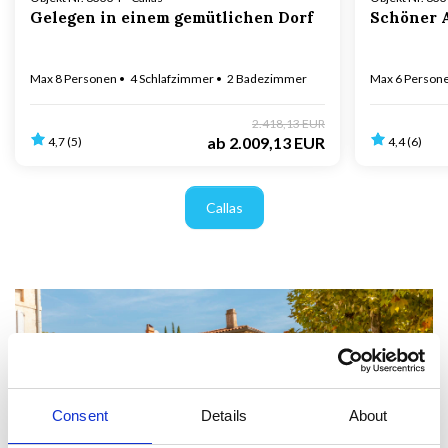
Gelegen in einem gemütlichen Dorf
Schöner A
Max 8 Personen
4 Schlafzimmer
2 Badezimmer
Max 6 Person
2.418,13 EUR
ab
2.009,13 EUR
4,7 (5)
4,4 (6)
Callas
Consent
Details
About