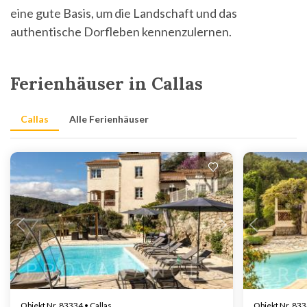
eine gute Basis, um die Landschaft und das
authentische Dorfleben kennenzulernen.
Ferienhäuser in Callas
Callas
Alle Ferienhäuser
Lädt ...
Objekt Nr. 83334 • Callas
Objekt Nr. 833