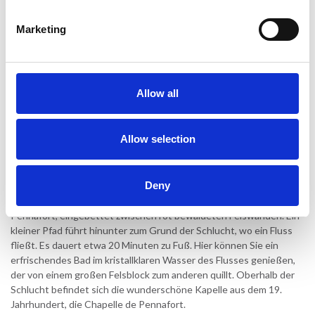
Glockenturm, die Kirche Notre-Dame mit ihrem hohen
Glockenturm und die Ruinen einer alten Burg aus dem 13.
Marketing
Jahrhundert, Pontevès. An der Spitze der Stadt können Sie die
herrliche Panoramaaussicht über die Estérel-Bergen und hinunter
zum Mittelmeer bewundern. In den Cafés am Hauptplatz der Stadt
versammeln sich Touristen und Einheimische im Schatten der
großen Platanen.
Allow all
Unterhalb der Stadt befindet sich eine alte Olivenmühle (moulin à
l’huile), die auch als Souvenirladen dient. Neben Olivenöl werden
Allow selection
handgemachte Produkte aus Olivenholz und Ton verkauft. Das alte
Mühlrad funktioniert nicht mehr, aber der Metallrahmen ist schön
verziert und die alten Holzlatten sind noch intakt.
Deny
Südlich der Stadt liegt die beeindruckende Schlucht, die Gorges de
Pennafort, eingebettet zwischen rot bewaldeten Felswänden. Ein
kleiner Pfad führt hinunter zum Grund der Schlucht, wo ein Fluss
fließt. Es dauert etwa 20 Minuten zu Fuß. Hier können Sie ein
erfrischendes Bad im kristallklaren Wasser des Flusses genießen,
der von einem großen Felsblock zum anderen quillt. Oberhalb der
Schlucht befindet sich die wunderschöne Kapelle aus dem 19.
Jahrhundert, die Chapelle de Pennafort.