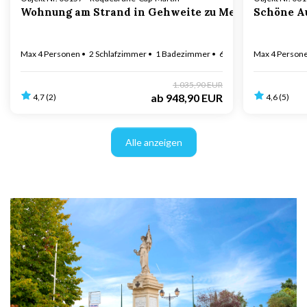
Wohnung am Strand in Gehweite zu Menton
Schöne Au
Max 4 Personen
2 Schlafzimmer
1 Badezimmer
60 m zur Küste
Max 4 Person
1.035,90 EUR
ab
948,90 EUR
4,7 (2)
4,6 (5)
Alle anzeigen