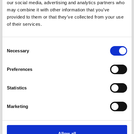
liegt in einer Höhe von 519 über dem Meeresspiegel, und es bietet
our social media, advertising and analytics partners who
sich hier eine großartige Panoramaaussicht.
may combine it with other information that you’ve
provided to them or that they’ve collected from your use
of their services.
Consent
Necessary
Selection
Preferences
Statistics
Marketing
Allow all