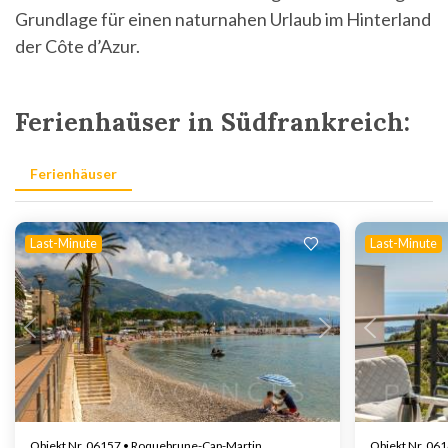
Grundlage für einen naturnahen Urlaub im Hinterland
der Côte d’Azur.
Ferienhaüser in Südfrankreich:
Ferienhäuser
Last-Minute
Last-Minute
Lädt ...
Objekt Nr. 06157 • Roquebrune-Cap-Martin
Objekt Nr. 061