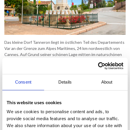
Das kleine Dorf Tanneron liegt im östlichen Teil des Departements
Var an der Grenze zum Alpes Maritimes, 24 km nordwestlich von
Cannes. Auf Grund seiner schönen Lage mitten im naturschönen
Hinterland der Provence und gleichzeitig nicht weit von den
mondänen Orten der Côte d’Azur ist Tanneron ein sehr geeigneter
Urlaubsort.
Consent
Details
About
Tanneron liegt oben auf einem Hügel umgeben von Mimosen.
Tanneron ist der Hauptort im nach ihm benannten, insgesamt sehr
dünn besiedelten Tanneron-Massiv, das besonders für seine
wilden und sehr schönen Mimosen bekannt ist. Es ist ein
This website uses cookies
wunderschöner Anblick im Januar-März, wenn die gelben Mimosen
We use cookies to personalise content and ads, to
blühen. Tanneron ist kein typischer Touristenort, und die meisten
provide social media features and to analyse our traffic.
Einwohner des Ortes wohnen nicht im Dorf, sondern in der
We also share information about your use of our site with
umliegenden Landschaft und in den kleinen Walddörfern. Tanneron