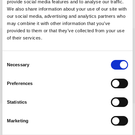
provide social media features and to analyse our traffic.
We also share information about your use of our site with
Inspiration für Ihren Urlaub:
our social media, advertising and analytics partners who
may combine it with other information that you’ve
provided to them or that they’ve collected from your use
of their services.
Sehenswürdigkeiten in Gattières
Chapelle du Château de la Bastide.
Consent
Chapelle Notre Dame du Var:
Kapelle aus dem 15. Jahrhundert.
Necessary
Selection
Eglise St. Blaise:
Kirche aus dem 17. Jahrhundert.
Preferences
Eglise St. Nicolas:
Kirche aus dem 13. Jahrhundert.
Statistics
Marketing