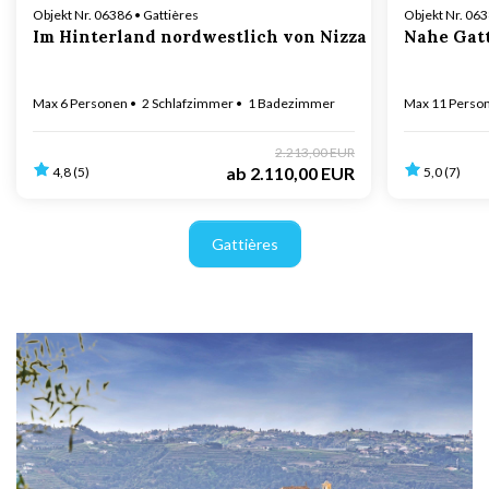
Objekt Nr. 06386 • Gattières
Objekt Nr. 063
Im Hinterland nordwestlich von Nizza
Nahe Gatt
Max 6 Personen
2 Schlafzimmer
1 Badezimmer
Max 11 Perso
2.213,00 EUR
ab
2.110,00 EUR
4,8 (5)
5,0 (7)
Gattières