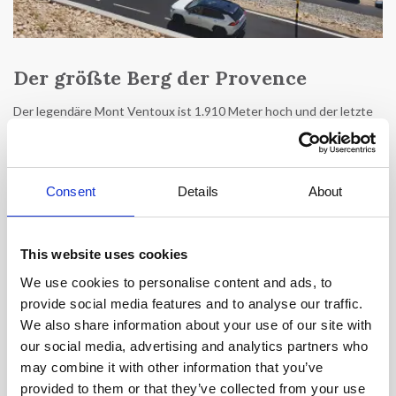
Der größte Berg der Provence
Der legendäre Mont Ventoux ist 1.910 Meter hoch und der letzte
große Berg der Alpen im Westen. Er befindet sich in der Region
Provence-Alpes-Côte d'Azur, etwa 20 Kilometer nordöstlich von
Carpentras im Departement Vaucluse. Der Berg ist aufgrund der
Kalksteinwüste, die die letzten 6 Kilometer bis zum Gipfel bedeckt,
Consent
Details
About
besser bekannt als „Kahler Berg“. Er trägt auch den Spitznamen
„Riese der Provence“.
This website uses cookies
Der Mont Ventoux ist der höchste Berg der Provence, er steht als
einsame Majestät in der Landschaft und ist daher fast immer im
We use cookies to personalise content and ads, to
Umkreis von 75 Kilometern sichtbar. Im Winter ist der Gipfel in der
provide social media features and to analyse our traffic.
Regel schneebedeckt, aber auch im Sommer sieht er aus der Ferne
We also share information about your use of our site with
aus, als würde er eine weiße Mütze tragen. Der Grund dafür ist der
our social media, advertising and analytics partners who
weiße Kalkstein, der in der Sonne leuchtet. Auf dem Gipfel
befinden sich eine Radarstation und ein Observatorium, die jedoch
may combine it with other information that you’ve
nicht zugänglich sind. Außerdem gibt es ein kleines Restaurant.
provided to them or that they’ve collected from your use