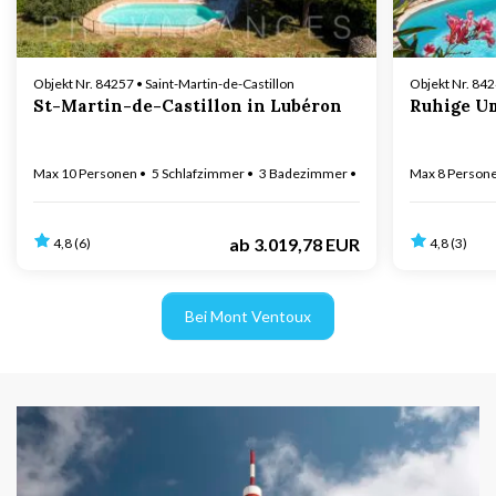
Objekt Nr. 84257 • Saint-Martin-de-Castillon
Objekt Nr. 84
St-Martin-de-Castillon in Lubéron
Ruhige Um
Max 10 Personen
5 Schlafzimmer
3 Badezimmer
Max 2 Hund(e)
Max 8 Person
E-Aut
ab
3.019,78 EUR
4,8 (6)
4,8 (3)
Bei Mont Ventoux