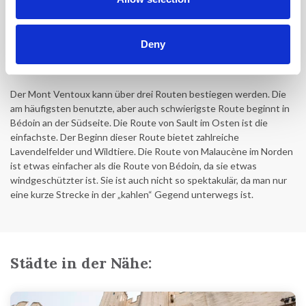
wird oft als anstrengende Etappe in die Tour de France
aufgenommen. Mit seinen 21 km, knapp 1600 Höhenmetern und
einer durchschnittlichen Steigung von 7,4 ist der Mont Ventoux
Deny
einer der härtesten und spektakulärsten Anstiege Frankreichs.
Jørgen Leth hat den Berg treffend als „Schlachtbank“ bezeichnet.
Der Mont Ventoux kann über drei Routen bestiegen werden. Die
am häufigsten benutzte, aber auch schwierigste Route beginnt in
Bédoin an der Südseite. Die Route von Sault im Osten ist die
einfachste. Der Beginn dieser Route bietet zahlreiche
Lavendelfelder und Wildtiere. Die Route von Malaucène im Norden
ist etwas einfacher als die Route von Bédoin, da sie etwas
windgeschützter ist. Sie ist auch nicht so spektakulär, da man nur
eine kurze Strecke in der „kahlen“ Gegend unterwegs ist.
Städte in der Nähe: