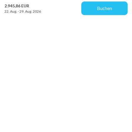
2.945,86 EUR
Buchen
22. Aug. - 29. Aug. 2026
Provacances
Sjællandsgade 10b
DK-7100 Vejle
info@provacances.dk
+45 96 70 60 00
Besuchen Sie unser Facebook
Besuchen Sie unser Instagram
Kundenservice
Über uns
Kontakt