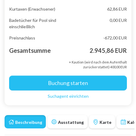
Kurtaxen (Erwachsener)
62,86 EUR
Badetücher für Pool sind
0,00 EUR
einschließlich
Preisnachlass
-672,00 EUR
Gesamtsumme
2.945,86 EUR
+ Kaution (wird nach dem Aufenthalt
zurückerstattet) 400,00 EUR
Buchung starten
Suchagent einrichten
Beschreibung
Ausstattung
Karte
Kal