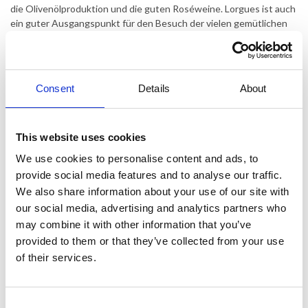
die Olivenölproduktion und die guten Roséweine. Lorgues ist auch
ein guter Ausgangspunkt für den Besuch der vielen gemütlichen
Dörfer und malerischen Sehenswürdigkeiten der Region wie der
beeindruckenden Gorges de Verdon oder für einen Tagesausflug
an die Küste.
Consent
Details
About
Diese schöne Villa liegt auf einem großen, geschlossenen
Grundstück von 4.000 m2 mit Zugang über ein elektrisches Tor.
Innerhalb des Tors gibt es Parkplätze für bis zu mehrere Autos. Vor
dem Haus gibt es eine schöne, überdachte Terrasse mit
This website uses cookies
Essbereich und einen Loungebereich mit bequemen Möbeln. Auf
We use cookies to personalise content and ads, to
dieser Seite des Hauses finden Sie auch den großen Pool,
provide social media features and to analyse our traffic.
umgeben von einer Sonnenterrasse mit Sonnenliegen. Grillplatz
We also share information about your use of our site with
mit Holzkohlegrill.
our social media, advertising and analytics partners who
Die Villa erstreckt sich über 2 Ebenen und verfügt im Erdgeschoss
may combine it with other information that you’ve
über eine Küche mit Essbereich, 1 gemütliches Wohnzimmer mit
provided to them or that they’ve collected from your use
Sofagruppe und Essbereich sowie Zugang zur Terrasse und zum
of their services.
Pool. 2 Schlafzimmer mit Doppelbetten, 1 Badezimmer mit Dusche
und 1 separates WC.
Im 1. Stock befinden sich 2 Schlafzimmer mit je 2 Einzelbetten, 1
Consent
Badezimmer mit Wanne/Dusche und 1 separates WC.