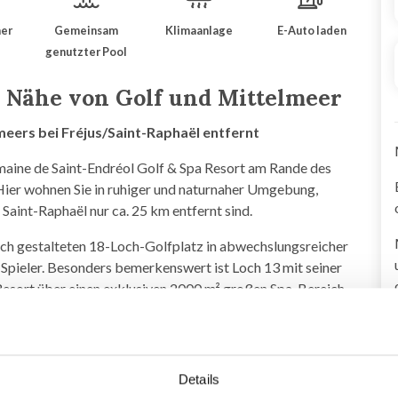
er
Gemeinsam
Klimaanlage
E-Auto laden
genutzter Pool
r Nähe von Golf und Mittelmeer
eers bei Fréjus/Saint-Raphaël entfernt
aine de Saint-Endréol Golf & Spa Resort am Rande des
Hier wohnen Sie in ruhiger und naturnaher Umgebung,
Saint-Raphaël nur ca. 25 km entfernt sind.
ich gestalteten 18-Loch-Golfplatz in abwechslungsreicher
 Spieler. Besonders bemerkenswert ist Loch 13 mit seiner
 Resort über einen exklusiven 2000 m² großen Spa-Bereich
ereich. Das Clubhaus bietet ein Restaurant und eine Bar
fügt über einen privaten Garten mit Terrasse, Parkplätze
Details
inschaftspool in kurzer Entfernung vom Haus.