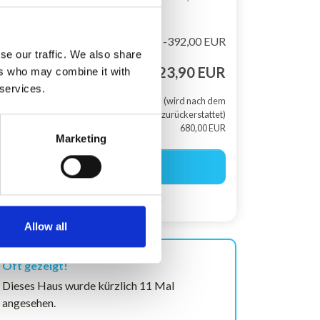
einschließlich
Preisnachlass
-392,00 EUR
se our traffic. We also share
Gesamtsumme
1.923,90 EUR
ers who may combine it with
 services.
+ Kaution (wird nach dem
Aufenthalt zurückerstattet)
680,00 EUR
Marketing
Buchung starten
Suchagent einrichten
Allow all
Oft gezeigt!
Dieses Haus wurde kürzlich 11 Mal
angesehen.