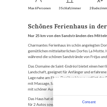
Max 6 Personen
3 Schlafzimmer
2 Badezimm
Schönes Ferienhaus in de
Nur 25 km von den Sandstränden des Mittelm
Charmantes Ferienhaus im schön angelegten Dom
gemütlichen mittelalterlichen Dorfes La Motte. 
während die schönen Sandstrände von Fréjus und 
Das Domaine de Saint-Endréol bietet einen herrl
Landschaft, geeignet für Anfänger und erfahrene
Lage nahe am Fluss. Darüber hinaus verfügt das
mit Massage, Sauna, türkischem Bad und Fitnessb
mit schöner Aussicht auf den Golfplatz.
Das Haus hat eine Wohnfläche von 105 m² und ver
Consent
für 2 Autos sowie Zugang zu einem großen Geme