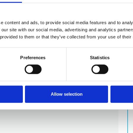
geschoss befinden sich eine offene Küche sowie ein heller
Terrasse sowie ein separates WC.
e content and ads, to provide social media features and to analy
afzimmer, alle mit Doppelbetten, davon eines mit eigenem
 our site with our social media, advertising and analytics partn
dezimmer.
 provided to them or that they’ve collected from your use of their
die Komfort, Ruhe und gute Einrichtungen schätzen.
Preferences
Statistics
attet) 680,00 EUR
Allow selection