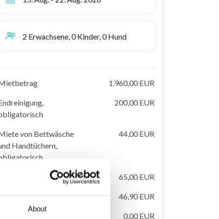
2 Erwachsene, 0 Kinder, 0 Hund
Mietbetrag
1.960,00 EUR
Endreinigung,
200,00 EUR
obligatorisch
Miete von Bettwäsche
44,00 EUR
und Handtüchern,
obligatorisch
Strom & Wasser
65,00 EUR
Kurtaxen (Erwachsener)
46,90 EUR
About
Badetücher für Pool sind
0,00 EUR