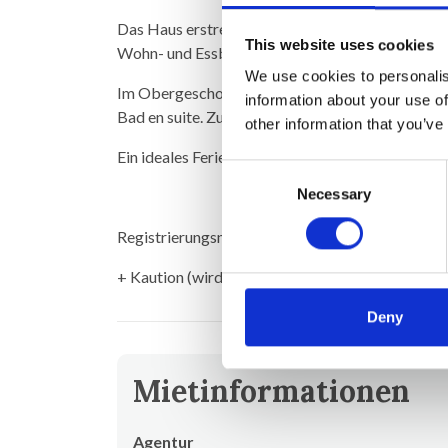
Das Haus erstreckt sich über zwei Etagen. Im Erd
This website uses cookies
Wohn- und Essbereich mit direktem Zugang zur 
We use cookies to personalis
Im Obergeschoss befinden sich 3 geräumige Schl
information about your use of
Bad en suite. Zusätzlich gibt es ein weiteres Ba
other information that you’ve
Ein ideales Ferienhaus für Familien oder Paare, 
Consent
Necessary
Selection
Registrierungsnummer: DCN3118HTM
+ Kaution (wird nach dem Aufenthalt zurückerst
Deny
Mietinformationen
Agentur