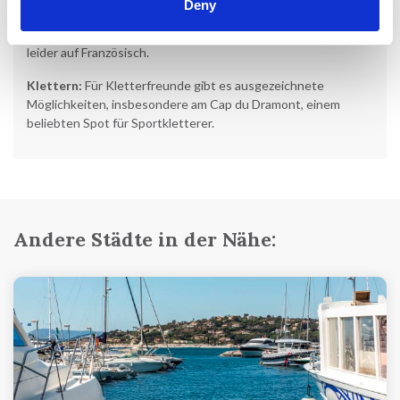
Deny
Golfverbandes unter „Guide de Golfs“ und dann in der Region
Provence-Alpes-Côte d’Azur:
www.ffgolf.org
. Die Website ist
leider auf Französisch.
Klettern:
Für Kletterfreunde gibt es ausgezeichnete
Möglichkeiten, insbesondere am Cap du Dramont, einem
beliebten Spot für Sportkletterer.
Andere Städte in der Nähe: