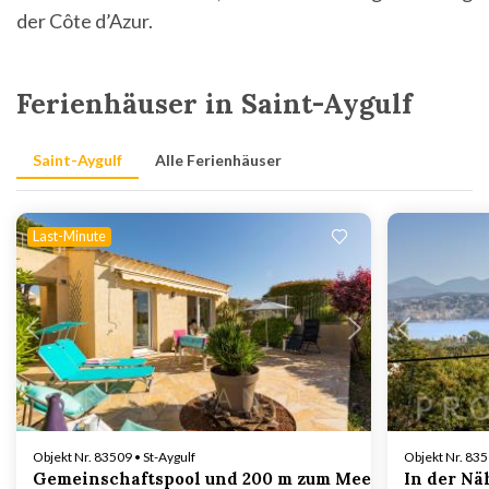
der Côte d’Azur.
Ferienhäuser in Saint-Aygulf
Saint-Aygulf
Alle Ferienhäuser
Last-Minute
Lädt ...
Objekt Nr. 83509 • St-Aygulf
Objekt Nr. 835
Gemeinschaftspool und 200 m zum Meer in St-Aygulf
In der Nä