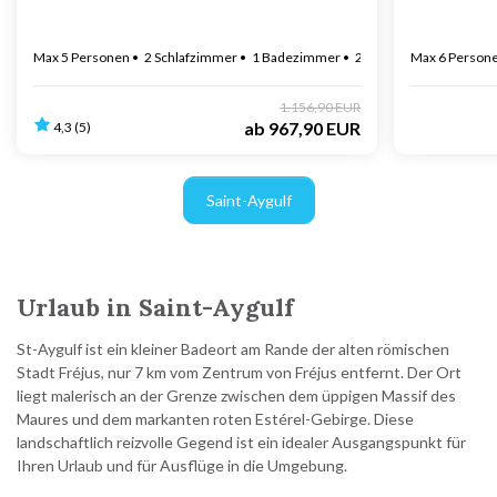
Max 5 Personen
2 Schlafzimmer
1 Badezimmer
200 m zur Küste
Max 6 Person
1.156,90 EUR
ab
967,90 EUR
4,3 (5)
Saint-Aygulf
Urlaub in Saint-Aygulf
St-Aygulf ist ein kleiner Badeort am Rande der alten römischen
Stadt Fréjus, nur 7 km vom Zentrum von Fréjus entfernt. Der Ort
liegt malerisch an der Grenze zwischen dem üppigen Massif des
Maures und dem markanten roten Estérel-Gebirge. Diese
landschaftlich reizvolle Gegend ist ein idealer Ausgangspunkt für
Ihren Urlaub und für Ausflüge in die Umgebung.