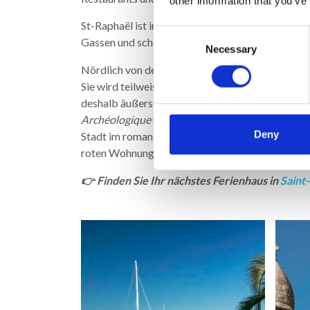
other information that you’ve
St-Raphaël ist im Gegensatz zur Nachbarstadt Fré
Consent
Gassen und schattigen Plätzen. Jeden Morgen g
Necessary
Selection
Nördlich von der Eisenbahn findet man die Kirch
Sie wird teilweise fälschlich als Templerkirche b
deshalb äußerst interessant. Sie ist sowohl von
Archéologique
untergebracht mit einer großen 
Deny
Stadt im romanisch-byzantinischen Stil,
Notre-D
roten Wohnungskomplex eingesperrt, das den Ein
👉
Finden Sie Ihr nächstes Ferienhaus in
Saint-