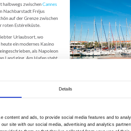
ort halbwegs zwischen
Cannes
ren Nachbarstadt Fréjus
chön auf der Grenze zwischen
 roten Estérelküste.
liebter Urlaubsort, wo
o heute ein modernes Kasino
e eingeschrieben, als Napoleon
 an Land ging. Am Hafen steht
enken für den Landgang von
lphonse Karr aus Paris als
Details
us Paris hierhergeführt wie
 Gounod. Danach kamen reiche
strömten die Touristen hierher.
e anzubieten und dann gibt es
e content and ads, to provide social media features and to analy
hkeiten und ganz viele
 our site with our social media, advertising and analytics partn