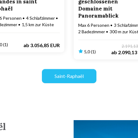
andes in saint
geschlossenen
haël
Domaine mit
Panoramablick
6 Personen
4 Schlafzimmer
dezimmer
1,5 km zur Küste
Max 6 Personen
3 Schlafzim
2 Badezimmer
300 m zur Küs
0 (1)
ab
3.056,85 EUR
2.191,1
5,0 (1)
ab
2.090,13
Saint-Raphaël
ël