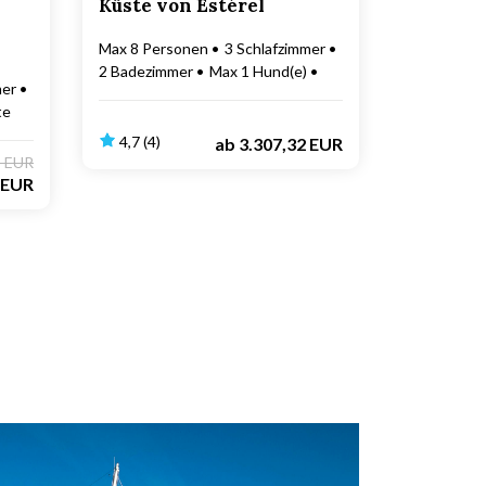
Küste von Estérel
Max 8 Personen
3 Schlafzimmer
2 Badezimmer
Max 1 Hund(e)
mer
2 km zur Küste
te
4,7 (4)
ab
3.307,32 EUR
3 EUR
 EUR