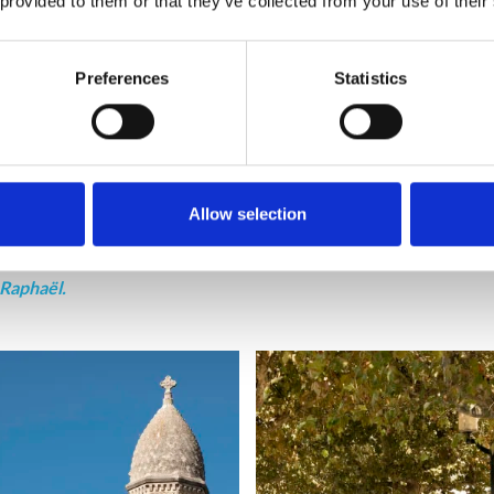
 provided to them or that they’ve collected from your use of their
jus nicht so besonders interessant. Die Altstadt,
Quartier du Vill
ibt es einen Gemüse- und Blumenmarkt.
Preferences
Statistics
e,
Eglise San Raféu
, die im 12. Jahrhundert im romanisch-provenzali
ezeichnet, da der Turm an die militärischen Bauwerke der Templer er
 Innen und Außen sehr düster und ganz ohne Ausschmückung. Im nah
Sammlung römischen Relikten, die Taucher vom Boden des Meeres g
Allow selection
ame-de-Victoire
, wurde 1884 erbaut und liegt am alten Hafen. Leid
druck dieser imposanten Kirche ganz zerstört hat.
Raphaël.