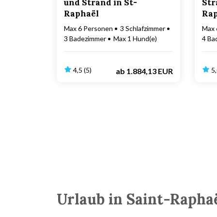
und Strand in St-
Str
Raphaël
Rap
Max 6 Personen
3 Schlafzimmer
Max 
3 Badezimmer
Max 1 Hund(e)
4 Ba
4,5 (5)
5,
ab
1.884,13 EUR
Urlaub in Saint-Rapha