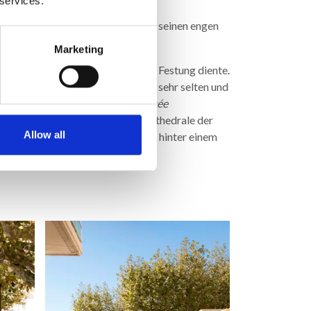
 services.
age
, ist jedoch ganz gemütlich mit seinen engen
Marketing
schen Stil errichtet wurde und als Festung diente.
innert. Diese Art von Kirchen ist sehr selten und
egelegenen Pfarrhaus ist das
Musée
eholt haben. Die sehr schöne Kathedrale der
Allow all
er liegt die Kathedrale heute fast hinter einem