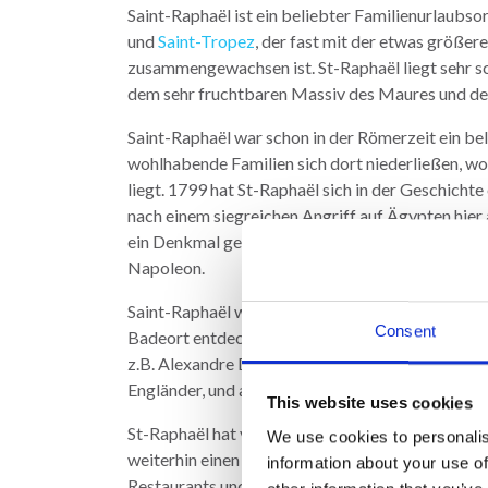
Saint-Raphaël ist ein beliebter Familienurlaubs
und
Saint-Tropez
, der fast mit der etwas größe
zusammengewachsen ist. St-Raphaël liegt sehr s
dem sehr fruchtbaren Massiv des Maures und der
Saint-Raphaël war schon in der Römerzeit ein be
wohlhabende Familien sich dort niederließen, w
liegt. 1799 hat St-Raphaël sich in der Geschicht
nach einem siegreichen Angriff auf Ägypten hier
ein Denkmal geformt wie eine Pyramide als And
Napoleon.
Saint-Raphaël wurde 1880 von dem Journalisten A
Consent
Badeort entdeckt. Er hat ganz viele Prominente a
z.B. Alexandre Dumas, Maupassant, Berlioz und
Engländer, und als die Eisenbahn dann 1864 kam, 
This website uses cookies
St-Raphaël hat vor allem sehr schöne Sandstränd
We use cookies to personalis
weiterhin einen Yachthafen, gute Einkaufsmöglic
information about your use of
Restaurants und Cafés.