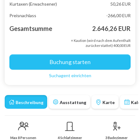
Kurtaxen (Erwachsener)
50,26 EUR
Preisnachlass
-266,00 EUR
Gesamtsumme
2.646,26 EUR
+ Kaution (wird nach dem Aufenthalt
zurückerstattet) 400,00 EUR
Buchung starten
Suchagent einrichten
Beschreibung
Ausstattung
Karte
Kal
Max 8 Personen
4 Schlafzimmer
3 Badezimmer