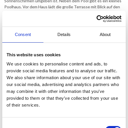
Sonnenschirmen umgeben ist. Neben dem Pool gibt es ein kleines
Poolhaus. Vor dem Haus lädt die große Terrasse mit Blick auf den
Pool zum Entspannen im Schatten ein, während die Kinder im
Garten und im Pool spielen. In der Garage können Sie Tischtennis
spielen.
Consent
Details
About
Das Haus erstreckt sich über zwei Etagen. Im Erdgeschoss
befinden sich ein großes Wohn- und Esszimmer mit direktem
Zugang zu einer gut ausgestatteten Küche, 1 Schlafzimmer (2
Einzelbetten, die je nach Wunsch zusammengestellt oder getrennt
This website uses cookies
genutzt werden können) mit eigenem Badezimmer und direktem
We use cookies to personalise content and ads, to
Zugang zur Terrasse, 2 Schlafzimmer mit Doppelbetten, 1
provide social media features and to analyse our traffic.
separates WC sowie 1 Badezimmer. Im Obergeschoss befindet
sich 1 Schlafzimmer (2 Einzelbetten, die je nach Wunsch
We also share information about your use of our site with
zusammengestellt oder getrennt genutzt werden können) mit
our social media, advertising and analytics partners who
eigenem Badezimmer.
may combine it with other information that you’ve
provided to them or that they’ve collected from your use
+ Kaution (wird nach dem Aufenthalt zurückerstattet) 400,00 EUR
of their services.
Consent
Das sagen andere Urlauber