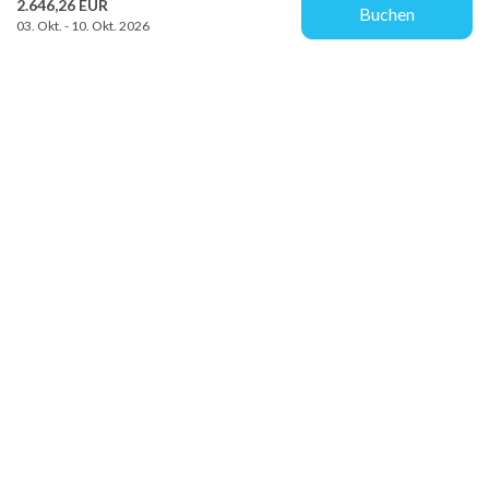
2.646,26 EUR
Buchen
03. Okt. - 10. Okt. 2026
Provacances
Sjællandsgade 10b
DK-7100 Vejle
info@provacances.dk
+45 96 70 60 00
Besuchen Sie unser Facebook
Besuchen Sie unser Instagram
Kundenservice
Über uns
Kontakt