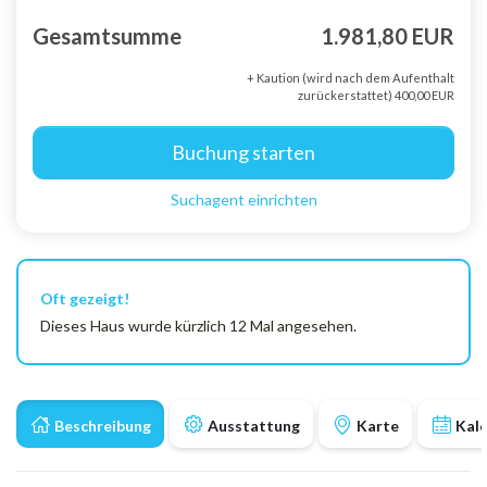
Gesamtsumme
1.981,80 EUR
+ Kaution (wird nach dem Aufenthalt
zurückerstattet) 400,00 EUR
Buchung starten
Suchagent einrichten
Oft gezeigt!
Dieses Haus wurde kürzlich 12 Mal angesehen.
Beschreibung
Ausstattung
Karte
Kal