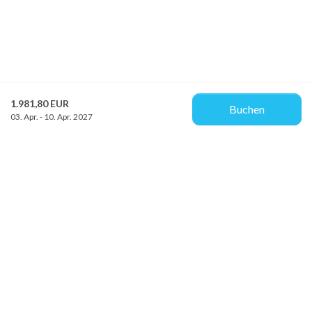
1.981,80 EUR
Buchen
03. Apr. - 10. Apr. 2027
Provacances
Sjællandsgade 10b
DK-7100 Vejle
info@provacances.dk
+45 96 70 60 00