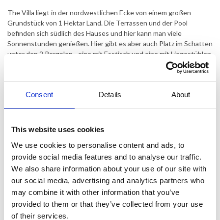
The Villa liegt in der nordwestlichen Ecke von einem großen
Grundstück von 1 Hektar Land. Die Terrassen und der Pool
befinden sich südlich des Hauses und hier kann man viele
Sonnenstunden genießen. Hier gibt es aber auch Platz im Schatten
unter den 2 Pergolen - eine mit Esstisch und eine mit Liegestühlen.
Überdachte Sommerküche von 20 m2 mit Esstisch und einem Grill
und Pizzaofen.
Die gepflasterte Terrasse ist von 230 m2 und in 2 Ebenen. Auf
Consent
Details
About
einer der Ebenen finden Sie den privaten Pool von 10 x 5 m, mit
Pool-Alarm abgesichert. Auf den Terrassen finden Sie Liegestühle
und Gartenmöbel für Mahlzeiten im Freien. Es gibt auch ein paar
This website uses cookies
alten Bäumen, wo man eine Hängematte aufhängen kann.
Parkplatz für 2-3 Autos.
We use cookies to personalise content and ads, to
provide social media features and to analyse our traffic.
Das Haus ist in 2 Etagen und wie folgt eingerichtet: Erdgeschoss
We also share information about your use of our site with
mit Küche, die sich öffnet, um ein Esszimmer mit Esstisch für 8
our social media, advertising and analytics partners who
Personen, Wohnzimmer mit Kamin, eine Waschküche mit
may combine it with other information that you’ve
Waschmaschine, 1 separate Toilette, 1 Schlafzimmer mit 2
Einzelbetten und 1 Bad mit Wanne.
provided to them or that they’ve collected from your use
of their services.