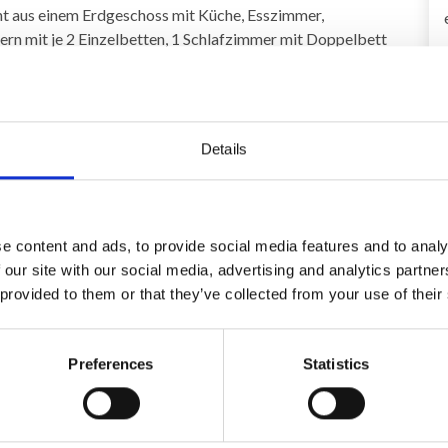
eht aus einem Erdgeschoss mit Küche, Esszimmer,
rn mit je 2 Einzelbetten, 1 Schlafzimmer mit Doppelbett
 je 2 Einzelbetten, 1 Schlafzimmer mit 1 Einzelbett und 1
er mit Dusche und 1 Badezimmer mit Badewanne.
Details
attet) 680,00 EUR
r
e content and ads, to provide social media features and to analy
 our site with our social media, advertising and analytics partn
 provided to them or that they’ve collected from your use of their
Bereich
4,2
4,6
Preferences
Statistics
26
Gast aus Deutschland
Sep. 2025
Das Gesamtpaket