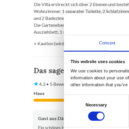
Die Villa erstreckt sich über 2 Ebenen und best
Wohnzimmer, 1 separater Toilette, 2 Schlafzimme
und 2 Badezimmern mit Dusche.
Die Gartenebene besteht aus 2 Schlafzimmern mit
Ausziehbett, 1 separater Toilette, 1 Badezimm
Consent
+ Kaution (wird nach dem Aufenthalt zurückerst
This website uses cookies
Das sagen andere Urlaube
We use cookies to personalis
information about your use of
4,3 • 5 Bewertungen
other information that you’ve
Haus
Grundstück
Consent
4,2
Necessary
Selection
Gast aus Dänemark
Juli 20
Ein schönes Haus mit einer traumhaften