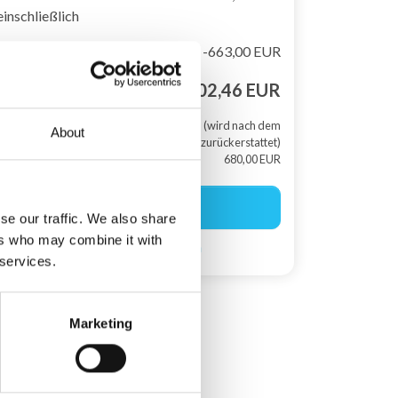
einschließlich
Preisnachlass
-663,00 EUR
Gesamtsumme
4.302,46 EUR
+ Kaution (wird nach dem
About
Aufenthalt zurückerstattet)
680,00 EUR
Buchung starten
se our traffic. We also share
ers who may combine it with
Suchagent einrichten
 services.
Marketing