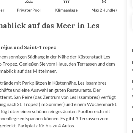
er
Privater Pool
Klimaanlage
Max 2 Hund(e)
mablick auf das Meer in Les
Fréjus und Saint-Tropez
inem sonnigen Südhang in der Nähe der Küstenstadt Les
nt-Tropez. Genießen Sie vom Haus, den Terrassen und dem
ablick auf das Mittelmeer.
rände mit Parkplätzen in Küstennähe. Les Issambres
chäfte und eine Auswahl an guten Restaurants. Der
fernt. San Peïre (das Zentrum von Les Issambres) verfügt
dung nach St. Tropez (im Sommer) und einem Wochenmarkt.
rfügt über einen schönen eingezäunten Poolbereich mit
nnenliege entspannen können. Es gibt 3 Terrassen zum
edeckt. Parkplatz für bis zu 4 Autos.