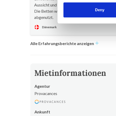
Aussicht und guter Ausstattung inklusive Herd
Deny
Die Betten waren in einigen Zimmern etwas
abgenutzt.
Dänemark
Alle Erfahrungsberichte anzeigen
Mietinformationen
Agentur
Provacances
Ankunft