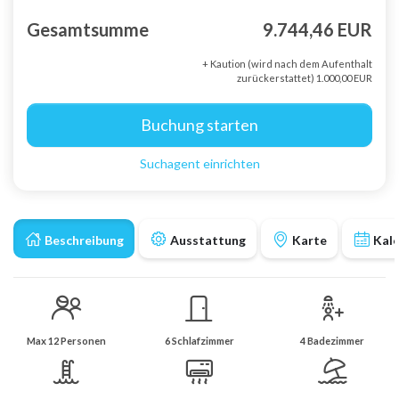
Gesamtsumme
9.744,46 EUR
+ Kaution (wird nach dem Aufenthalt
zurückerstattet) 1.000,00 EUR
Buchung starten
Suchagent einrichten
Beschreibung
Ausstattung
Karte
Kal
Max 12 Personen
6 Schlafzimmer
4 Badezimmer