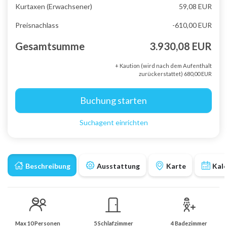
Kurtaxen (Erwachsener)
59,08 EUR
Preisnachlass
-610,00 EUR
Gesamtsumme
3.930,08 EUR
+ Kaution (wird nach dem Aufenthalt
zurückerstattet) 680,00 EUR
Buchung starten
Suchagent einrichten
Beschreibung
Ausstattung
Karte
Kal
Max 10 Personen
5 Schlafzimmer
4 Badezimmer