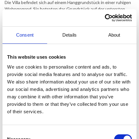
Die Villa befindet sich auf einem Hanggrundstück in einer ruhigen
Wohngegend. Sie betreten das Grundstück auf der untersten
Ebene, wo es geschlossene Parkplätze für 3 Autos gibt. Eine
Treppe führt Sie hinauf in den Garten, das Haus und den
Poolbereich. Der Pool ist von einer Holzterrasse umgeben, auf der
Sie auf einer Sonnenliege entspannen können. Aus
Consent
Details
About
Sicherheitsgründen verfügt der Pool über eine
Sicherheitsabdeckung, die verwendet werden kann, wenn Sie mit
sehr kleinen Kindern im Urlaub sind. Auf einer Ebene über dem
This website uses cookies
Pool befindet sich eine gemütliche Terrasse mit Esstisch und Grill.
We use cookies to personalise content and ads, to
Die Villa erstreckt sich über 2 Etagen und besteht aus einem
provide social media features and to analyse our traffic.
Erdgeschoss (Gartenebene) mit 2 Schlafzimmern mit Doppelbett, 1
We also share information about your use of our site with
Schlafzimmer mit 1 Einzelbett und 1 Juniorbett, 1 Badezimmer mit
our social media, advertising and analytics partners who
Badewanne und 1 Badezimmer mit Dusche und Toilette. Alle 3
may combine it with other information that you’ve
Schlafzimmer haben direkten Zugang zum Garten.
provided to them or that they’ve collected from your use
Auf der 1. Etage befindet sich eine Küche/Esszimmer, Wohnzimmer
of their services.
mit direktem Zugang zu einer großen Terrasse mit schöner
Aussicht auf die umliegende Nachbarschaft, 2 Schlafzimmer mit
Doppelbett, 1 Badezimmer mit Dusche und WC und 1 Badezimmer
mit Dusche.
Consent