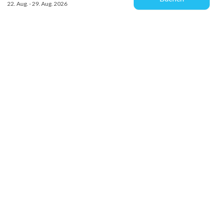
22. Aug. - 29. Aug. 2026
Provacances
Sjællandsgade 10b
DK-7100 Vejle
info@provacances.dk
+45 96 70 60 00
Besuchen Sie unser Facebook
Besuchen Sie unser Instagram
Kundenservice
Über uns
Kontakt
Mietbedingungen