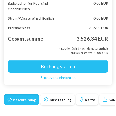
Badetücher für Pool sind
0,00 EUR
einschließlich
Strom/Wasser einschließlich
0,00 EUR
Preisnachlass
-356,00 EUR
Gesamtsumme
3.526,34 EUR
+ Kaution (wird nach dem Aufenthalt
zurückerstattet) 400,00 EUR
Buchung starten
Suchagent einrichten
Beschreibung
Ausstattung
Karte
Kal