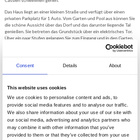
Cassien schwimmen gehen.
Das Haus liegt an einer kleinen Straße und verfügt über einen
privaten Parkplatz für 1 Auto. Vom Garten und Pool aus können Sie
die schöne Aussicht über das Dorf und das darunter liegende Tal
genießen. Sie betreten das Grundstück über ein elektrisches Tor.
Über ein paar Stufen gelangen Sie zum Eingang und in den Garten,
wo sich ein großer Pavillon mit bequemen Loungemöbeln befindet.
Eine Ebene tiefer finden Sie den großen Poolbereich mit dem
großen Pool, einer Sonnenterrasse und einem Pavillon, wo Sie im
Schatten entspannen können. Vor dem Haus gibt es eine weitere
Consent
Details
About
überdachte Terrasse mit Gartenmöbeln und Grill, wo Sie Ihre
Mahlzeiten im Freien zubereiten können.
This website uses cookies
Das Haus erstreckt sich über 2 Ebenen und besteht aus
Erdgeschoss/Eingangsebene mit 1 Badezimmer mit Dusche und
We use cookies to personalise content and ads, to
WC, 1 Schlafzimmer mit Doppelbett, 1 Wohnzimmer mit Sofas und
provide social media features and to analyse our traffic.
1 Doppelbett (kann als separates Schlafzimmer genutzt werden)
We also share information about your use of our site with
und einem weiteren Schlafzimmer mit Doppelbett. Eine Treppe
our social media, advertising and analytics partners who
führt hinunter zur Gartenebene mit einer großen
may combine it with other information that you’ve
Küche/Esszimmer und und ein Badezimmer mit Dusche und 1
separates WC. Vom Küchenbereich gibt es direkten Zugang zur
provided to them or that they’ve collected from your use