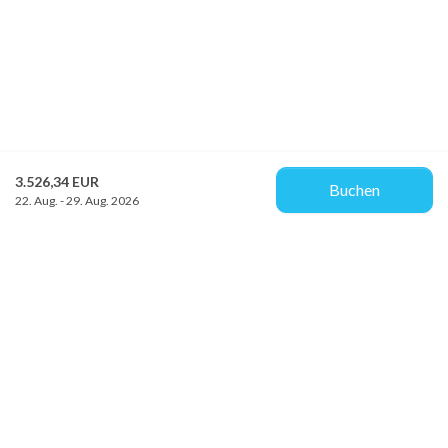
3.526,34 EUR
Buchen
22. Aug. - 29. Aug. 2026
Provacances
Sjællandsgade 10b
DK-7100 Vejle
info@provacances.dk