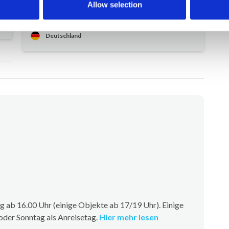
- Stil des Objekts - viele Räume - Perfekter
Allow selection
Pool - Poolservice während des Besuchs
-
Deutschland
 ab 16.00 Uhr (einige Objekte ab 17/19 Uhr). Einige
oder Sonntag als Anreisetag.
Hier mehr lesen