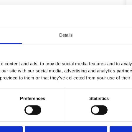
t Zugang zu einer großen Terrasse. Eine kleine aber
oppelbett, 2 Badezimmer mit Dusche und 2 separate
Details
erstattet) 400,00 EUR
e content and ads, to provide social media features and to analy
 our site with our social media, advertising and analytics partn
r
 provided to them or that they’ve collected from your use of their
Preferences
Statistics
Bereich
4,5
4,0
24
Gast aus Deutschland
Aug. 2023