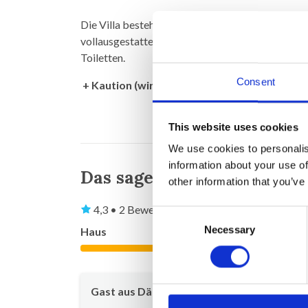
Die Villa besteht aus einem Wohn / Esszimmer mi
vollausgestattete Küche, 4 Schlafzimmer mit D
Toiletten.
Consent
+ Kaution (wird nach dem Aufenthalt zurück
This website uses cookies
We use cookies to personalis
information about your use of
Das sagen andere Urlaube
other information that you’ve
4,3 • 2 Bewertungen
Consent
Necessary
Selection
Haus
Grundstück
4,5
Gast aus Dänemark
Juli 20