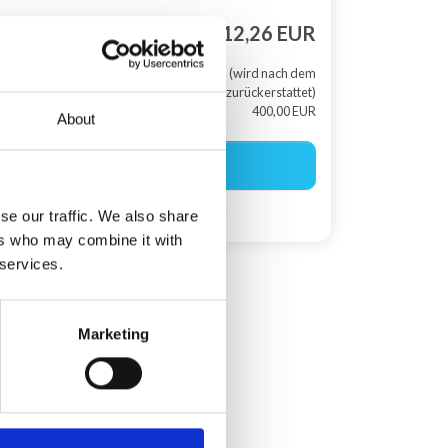
Gesamtsumme
3.712,26 EUR
+ Kaution (wird nach dem
Aufenthalt zurückerstattet)
400,00 EUR
About
Buchung starten
Suchagent einrichten
se our traffic. We also share
ers who may combine it with
 services.
Marketing