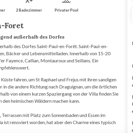
mer
2 Badezimmer
Privater Pool
n-Foret
egend außerhalb des Dorfes
erhalb des Dorfes Saint-Paul-en-Forêt. Saint-Paul-en-
ten, Bäcker und Lebensmittelladen. Innerhalb von 15-20
fer Fayence, Callian, Montauroux und Seillans. Ein
Empfehlenswert.
 Küste fahren, um St Raphael und Frejus mit ihren sandigen
r in die andere Richtung nach Draguignan, um die örtlichen
halb von einem kurzen Spaziergang von der Villa finden Sie
 in den heimischen Wäldern machen kann.
en, Terrassen mit Platz zum Sonnenbaden und Essen im
la ist renoviert worden, hat aber den Charme eines typisch