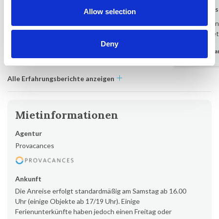
Helle Toft-Sandgaard
Juli 2026
Steffen Ro
Allow selection
Schönes Haus mit viel Platz
Die Wohnung
eingerichtet
Dänemark
-
Deny
Dänema
Alle Erfahrungsberichte anzeigen
Mietinformationen
Agentur
Provacances
Ankunft
Die Anreise erfolgt standardmäßig am Samstag ab 16.00
Uhr (einige Objekte ab 17/19 Uhr). Einige
Ferienunterkünfte haben jedoch einen Freitag oder