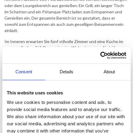
oder dem Loungebereich aus genießen. Ein Grill, ein langer Tisch
im Schatten und ein Pétanque-Platz laden zum Entspannen und
Genießen ein. Der gesamte Bereich ist so gestaltet, dass er
sowohl zum Entspannen als auch zum geselligen Beisammensein
einlädt.
Im Inneren erwarten Sie fünf stilvolle Zimmer und eine Küche im
provenzalischen Stil. Das geräumige Wohnzimmer verfügt über
einen Kamin und einen einzigartigen Holztisch, an dem bis zu zwölf
Personen gemütlich essen können. Das Haus verfügt über drei
Badezimmer und vier Toiletten, sodass sich jeder wohlfühlt. Das
Consent
Details
About
Haus ist mit einer hochmodernen Klimaanlage ausgestattet, die
das ganze Jahr über für angenehme Temperaturen sorgt. Dies ist
ein Ort für Familien mit Kindern und Freunde, die sich einen Urlaub
voller Verwöhnung und Zeit füreinander wünschen.
This website uses cookies
We use cookies to personalise content and ads, to
Die Villa liegt nur wenige Schritte von öffentlichen Tennisplätzen,
einem Kino und einem Spielplatz für die Kleinen entfernt.
provide social media features and to analyse our traffic.
We also share information about your use of our site with
Das malerische mittelalterliche Städtchen Montauroux mit seinen
our social media, advertising and analytics partners who
charmanten Restaurants und kleinen Geschäften ist nur einen
may combine it with other information that you’ve
kurzen Spaziergang entfernt. Im Tal gibt es fantastische