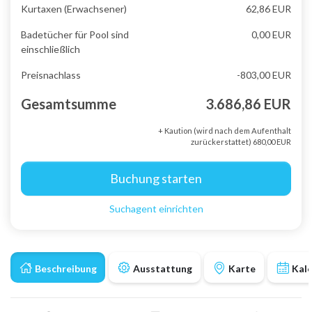
Kurtaxen (Erwachsener)
62,86 EUR
Badetücher für Pool sind
0,00 EUR
einschließlich
Preisnachlass
-803,00 EUR
Gesamtsumme
3.686,86 EUR
+ Kaution (wird nach dem Aufenthalt
zurückerstattet) 680,00 EUR
Buchung starten
Suchagent einrichten
Beschreibung
Ausstattung
Karte
Kal