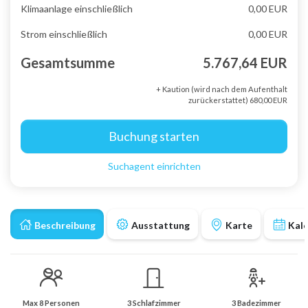
Klimaanlage einschließlich
0,00 EUR
Strom einschließlich
0,00 EUR
Gesamtsumme
5.767,64 EUR
+ Kaution (wird nach dem Aufenthalt
zurückerstattet) 680,00 EUR
Buchung starten
Suchagent einrichten
Beschreibung
Ausstattung
Karte
Kal
Max 8 Personen
3 Schlafzimmer
3 Badezimmer