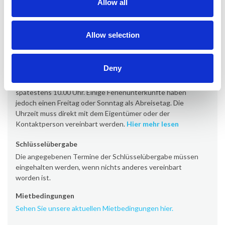
Allow all
Ankunft
Die Anreise erfolgt standardmäßig am Samstag ab 16.00
Uhr (einige Objekte ab 17/19 Uhr). Einige
Allow selection
Ferienunterkünfte haben jedoch einen Freitag oder
Sonntag als Anreisetag.
Hier mehr lesen
Deny
Abreise
Die Abreise erfolgt standardmäßig samstags bis
spätestens 10.00 Uhr. Einige Ferienunterkünfte haben
jedoch einen Freitag oder Sonntag als Abreisetag. Die
Uhrzeit muss direkt mit dem Eigentümer oder der
Kontaktperson vereinbart werden.
Hier mehr lesen
Schlüsselübergabe
Die angegebenen Termine der Schlüsselübergabe müssen
eingehalten werden, wenn nichts anderes vereinbart
worden ist.
Mietbedingungen
Sehen Sie unsere aktuellen Mietbedingungen hier.