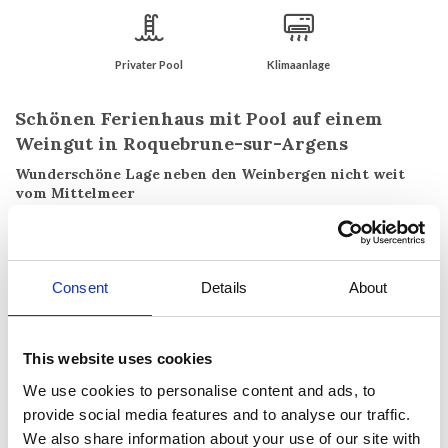
Privater Pool
Klimaanlage
Schönen Ferienhaus mit Pool auf einem
Weingut in Roquebrune-sur-Argens
Wunderschöne Lage neben den Weinbergen nicht weit
vom Mittelmeer
Schöne Villa auf einem Weingut in Roquebrune-sur-Argens nur 15
Minuten Fahrt von den Stränden des Mittelmeers. Restaurants,
Cafés und Bars können Sie gut zu Fuß erreichen. Das Weingut
produziert hervorragende Bio-Weine und die freundlichen Besitzer
Consent
Details
About
machen gerne eine Weinprobe für die Gäste der Villa.
Großer Garten mit Palmen, Oliven- und Zitronenbäumen, Lavendel
This website uses cookies
und vielen Blumen. Hier haben Sie auch direkten Zugang zu den
Weinbergen. Von diesem schönen Garten können Sie die
We use cookies to personalise content and ads, to
atemberaubenden Sonnenuntergänge zu über den roten Felsen
provide social media features and to analyse our traffic.
"Rocher de Roquebrune" genießen. Großer Pool von 10 x 5 m von
We also share information about your use of our site with