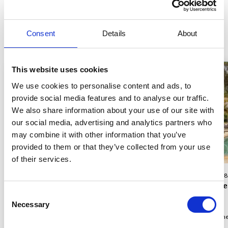
suchen
Consent
Details
About
Ferienhäuser für 8 Personen
Ferienhäuser für 10 Personen
This website uses cookies
We use cookies to personalise content and ads, to
provide social media features and to analyse our traffic.
Lädt ...
We also share information about your use of our site with
our social media, advertising and analytics partners who
may combine it with other information that you’ve
provided to them or that they’ve collected from your use
of their services.
Objekt Nr. 83516 • Ste-Maxime
Objekt Nr. 83
Pool und Aussicht in Ste-Maxime
In Gehwei
Consent
Necessary
Selection
Max 8 Personen
4 Schlafzimmer
3 Badezimmer
Max 1 Hund(e)
Max 8 Person