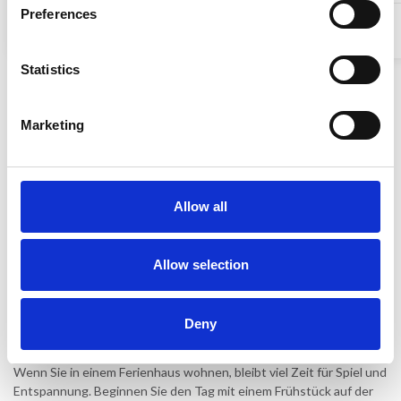
Preferences
ab
2.821,17 EUR
4,6 (10)
3,7 (1)
Statistics
Alle anzeigen
Marketing
Ihr Familienurlaub in Südfrankreich
Verbringen Sie einen unvergesslichen Urlaub mit der Familie in
Allow all
Südfrankreich, wo die Sonne scheint und Abenteuer auf Sie
warten. Egal, ob Sie am Strand entspannen, charmante Dörfer
erkunden oder aufregende Aktivitäten erleben möchten, wir
bieten eine große Auswahl an kinderfreundlichen
Allow selection
Ferienunterkünften, die Ihren Bedürfnissen entsprechen. Von
geräumigen Villen bis hin zu gemütlichen Ferienwohnungen – alle
liegen in der Nähe der fantastischen Strände und schönen
Deny
Landschaften, für die Südfrankreich bekannt ist.
Wenn Sie in einem Ferienhaus wohnen, bleibt viel Zeit für Spiel und
Entspannung. Beginnen Sie den Tag mit einem Frühstück auf der